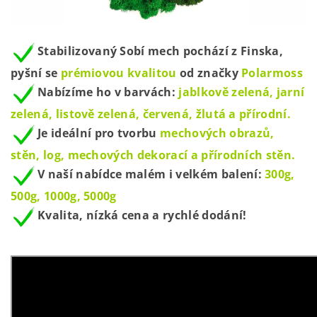
Stabilizovaný Sobí mech pochází z Finska,
pyšní se
prémiovou kvalitou
od značky
Polarmoss
Nabízíme ho v barvách:
jablkově zelená, jarní
zelená, listově zelená, červená, žlutá a přírodní.
Je ideální pro tvorbu
mechových obrazů,
stěn, log, mechových dekorací a přírodních stěn.
V naší nabídce malém i velkém balení:
300g,
500g, 1000g, 5000g
Kvalita, nízká cena a rychlé dodání!