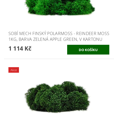
SOBÍ MECH FINSKÝ POLARMOSS - REINDEER MOSS
1KG, BARVA ZELENÁ APPLE GREEN, V KARTONU
1 114 Kč
Akce