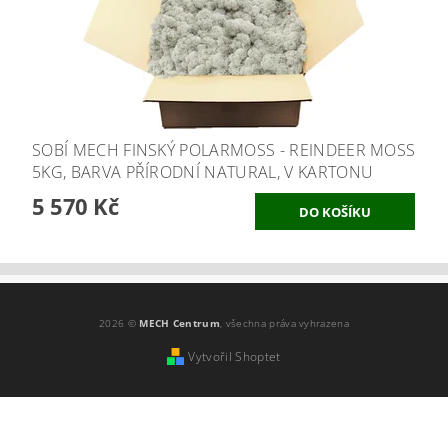
SOBÍ MECH FINSKÝ POLARMOSS - REINDEER MOSS
5KG, BARVA PŘÍRODNÍ NATURAL, V KARTONU
5 570 Kč
2026 ©
MECH Centrum
, všechna práva vyhrazena
Vytvořil Shoptet