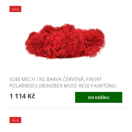
Akce
SOBÍ MECH 1KG BARVA ČERVENÁ, FINSKÝ
POLARMOSS (REINDEER MOSS RED) V KARTONU
1 114 Kč
Akce