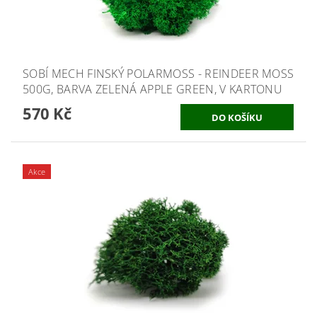
SOBÍ MECH FINSKÝ POLARMOSS - REINDEER MOSS
500G, BARVA ZELENÁ APPLE GREEN, V KARTONU
570 Kč
Akce