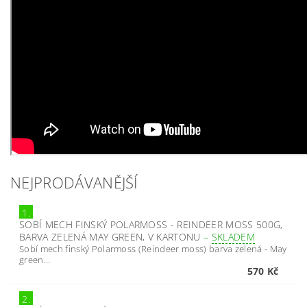
NEJPRODÁVANĚJŠÍ
1.
SOBÍ MECH FINSKÝ POLARMOSS - REINDEER MOSS 500G,
BARVA ZELENÁ MAY GREEN, V KARTONU
–
SKLADEM
Sobí mech finský Polarmoss (Reindeer moss) barva zelená - May
green...
570 Kč
2.