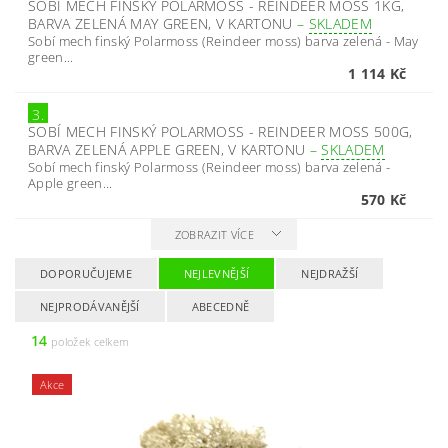
SOBÍ MECH FINSKÝ POLARMOSS - REINDEER MOSS 1KG,
BARVA ZELENÁ MAY GREEN, V KARTONU
–
SKLADEM
Sobí mech finský Polarmoss (Reindeer moss) barva zelená - May
green...
1 114 Kč
3.
SOBÍ MECH FINSKÝ POLARMOSS - REINDEER MOSS 500G,
BARVA ZELENÁ APPLE GREEN, V KARTONU
–
SKLADEM
Sobí mech finský Polarmoss (Reindeer moss) barva zelená -
Apple green...
570 Kč
ZOBRAZIT VÍCE
DOPORUČUJEME
NEJLEVNĚJŠÍ
NEJDRAŽŠÍ
NEJPRODÁVANĚJŠÍ
ABECEDNĚ
14
položek celkem
Akce