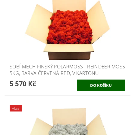
SOBÍ MECH FINSKÝ POLARMOSS - REINDEER MOSS
5KG, BARVA ČERVENÁ RED, V KARTONU
5 570 Kč
Akce