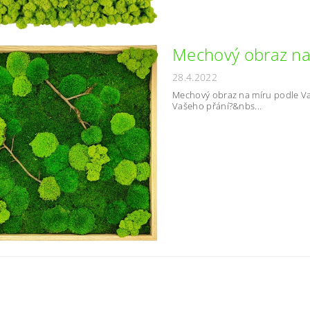
Mechový obraz na 
28.4.2022
Mechový obraz na míru podle Va
Vašeho přání?&nbs...