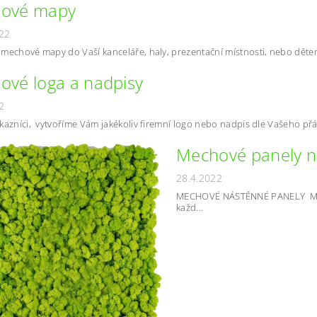
ové mapy
22
mechové mapy do Vaší kanceláře, haly, prezentační místnosti, nebo dětem
ové loga a nadpisy
2
kazníci, vytvoříme Vám jakékoliv firemní logo nebo nadpis dle Vašeho přán
Mechové panely n
28.4.2022
MECHOVÉ NÁSTĚNNÉ PANELY Mech
každ...