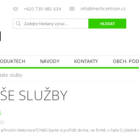
info@mechcentrum.cz
+420 739 985 634
RODUKTECH
NÁVODY
KONTAKTY
OBCH. PO
Naše služby
ŠE SLUŽBY
s
22
 přírodní dekorace?Chtěli byste si pořídit doma, ve firmě, v hale či jídeln