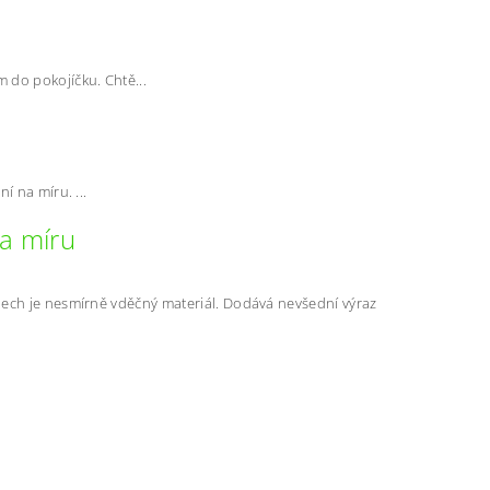
 do pokojíčku. Chtě...
í na míru. ...
a míru
 je nesmírně vděčný materiál. Dodává nevšední výraz