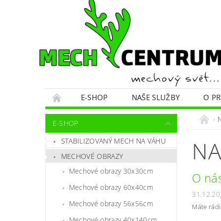
E-SHOP
NAŠE SLUŽBY
O P
E-SHOP
STABILIZOVANÝ MECH NA VÁHU
NA
MECHOVÉ OBRAZY
Mechové obrazy 30x30cm
O ná
Mechové obrazy 60x40cm
31.12.20
Mechové obrazy 56x56cm
Máte rádi
Mechové obrazy 40x140cm