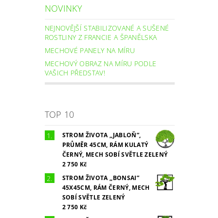
NOVINKY
NEJNOVĚJŠÍ STABILIZOVANÉ A SUŠENÉ
ROSTLINY Z FRANCIE A ŠPANĚLSKA
MECHOVÉ PANELY NA MÍRU
MECHOVÝ OBRAZ NA MÍRU PODLE
VAŠICH PŘEDSTAV!
TOP 10
STROM ŽIVOTA ,,JABLOŇ”,
PRŮMĚR 45CM, RÁM KULATÝ
ČERNÝ, MECH SOBÍ SVĚTLE ZELENÝ
2 750 Kč
STROM ŽIVOTA ,,BONSAI”
45X45CM, RÁM ČERNÝ, MECH
SOBÍ SVĚTLE ZELENÝ
2 750 Kč