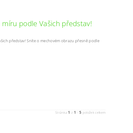
míru podle Vašich představ!
šich představ! Sníte o mechovém obrazu přesně podle
1
1
5
Stránka
z
-
položek celkem