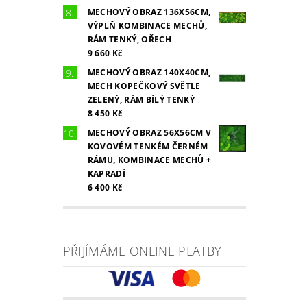
MECHOVÝ OBRAZ 136X56CM,
VÝPLŇ KOMBINACE MECHŮ,
RÁM TENKÝ, OŘECH
9 660 Kč
MECHOVÝ OBRAZ 140X40CM,
MECH KOPEČKOVÝ SVĚTLE
ZELENÝ, RÁM BÍLÝ TENKÝ
8 450 Kč
MECHOVÝ OBRAZ 56X56CM V
KOVOVÉM TENKÉM ČERNÉM
RÁMU, KOMBINACE MECHŮ +
KAPRADÍ
6 400 Kč
PŘIJÍMÁME ONLINE PLATBY