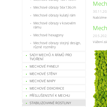
Mech
Mechové obrazy 56x136cm
30.11.20
Mechové obrazy kulatý rám
Nabízíme 
Mechové obrazy v kovovém
Mech
rámu
Mechové hexagony
20.5.202
Vážení zá
Mechové obrazy stejný design,
různé rozměry
SADY MECHŮ A RÁMŮ PRO
TVOŘENÍ
MECHOVÉ PANELY
MECHOVÉ STĚNY
MECHOVÉ MAPY
MECHOVÉ DEKORACE
PŘÍSLUŠENSTVÍ K MECHU
STABILIZOVANÉ ROSTLINY