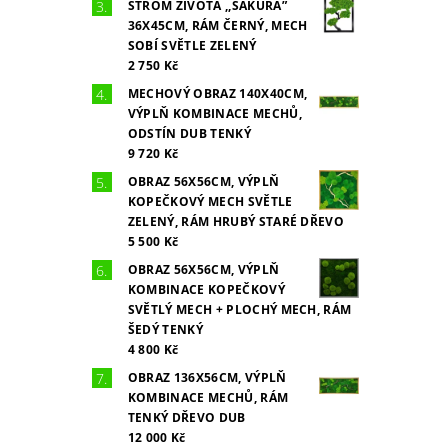
STROM ŽIVOTA ,,SAKURA”
36X45CM, RÁM ČERNÝ, MECH
SOBÍ SVĚTLE ZELENÝ
2 750 Kč
MECHOVÝ OBRAZ 140X40CM,
VÝPLŇ KOMBINACE MECHŮ,
ODSTÍN DUB TENKÝ
9 720 Kč
OBRAZ 56X56CM, VÝPLŇ
KOPEČKOVÝ MECH SVĚTLE
ZELENÝ, RÁM HRUBÝ STARÉ DŘEVO
5 500 Kč
OBRAZ 56X56CM, VÝPLŇ
KOMBINACE KOPEČKOVÝ
SVĚTLÝ MECH + PLOCHÝ MECH, RÁM
ŠEDÝ TENKÝ
4 800 Kč
OBRAZ 136X56CM, VÝPLŇ
KOMBINACE MECHŮ, RÁM
TENKÝ DŘEVO DUB
12 000 Kč