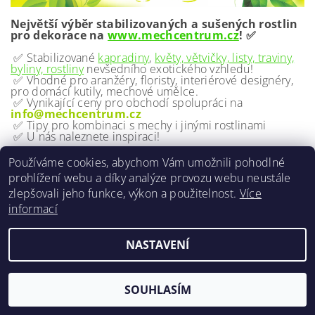
Největší výběr stabilizovaných a sušených rostlin
pro dekorace na
www.mechcentrum.cz
! ✅
✅ Stabilizované
kapradiny
,
květy, větvičky, listy, traviny,
byliny, rostliny
nevšedního exotického vzhledu!
✅ Vhodné pro aranžéry, floristy, interiérové designéry,
pro domácí kutily, mechové umělce.
✅ Vynikající ceny pro obchodí spolupráci na
info@mechcentrum.cz
✅ Tipy pro kombinaci s mechy i jinými rostlinami
✅ U nás naleznete inspiraci!
Používáme cookies, abychom Vám umožnili pohodlné
prohlížení webu a díky analýze provozu webu neustále
zlepšovali jeho funkce, výkon a použitelnost.
Více
2026 ©
MECH Centrum
, všechna práva vyhrazena
informací
Vytvořil Shoptet
NASTAVENÍ
SOUHLASÍM