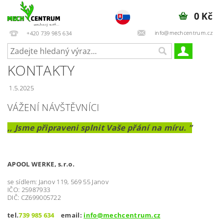
0 Kč
info@mechcentrum.cz
+420 739 985 634
KONTAKTY
1.5.2025
VÁŽENÍ NÁVŠTĚVNÍCI
,, Jsme připraveni splnit Vaše přání na míru. ”
APOOL WERKE, s.r.o.
se sídlem: Janov 119, 569 55 Janov
IČO:
25987933
DIČ: CZ699005722
tel.
739 985 634
email:
info@mechcentrum.cz