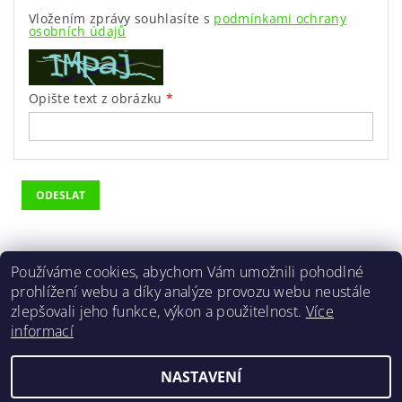
Vložením zprávy souhlasíte s
podmínkami ochrany
osobních údajů
Opište text z obrázku
Používáme cookies, abychom Vám umožnili pohodlné
prohlížení webu a díky analýze provozu webu neustále
zlepšovali jeho funkce, výkon a použitelnost.
Více
informací
NASTAVENÍ
2026 ©
MECH Centrum
, všechna práva vyhrazena