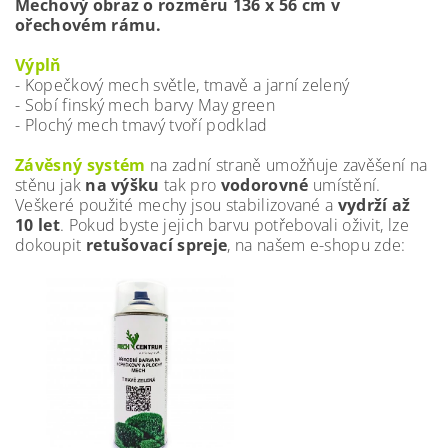
Mechový obraz o rozměru 136 x 56 cm v
ořechovém rámu.
Výplň
- Kopečkový mech světle, tmavě a jarní zelený
- Sobí finský mech barvy May green
- Plochý mech tmavý tvoří podklad
Závěsný systém
na zadní straně umožňuje zavěšení na
stěnu jak
na výšku
tak pro
vodorovné
umístění.
Veškeré použité mechy jsou stabilizované a
vydrží až
10 let
. Pokud byste jejich barvu potřebovali oživit, lze
dokoupit
retušovací spreje
, na našem e-shopu zde: