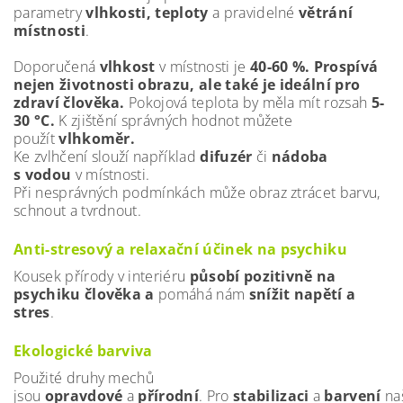
parametry
vlhkosti, teploty
a pravidelné
větrání
místnosti
.
Doporučená
vlhkost
v místnosti je
40-60 %. Prospívá
nejen životnosti obrazu, ale také je ideální pro
zdraví člověka.
Pokojová teplota by měla mít rozsah
5-
30 °C.
K zjištění správných hodnot můžete
použít
vlhkoměr.
Ke zvlhčení slouží například
difuzér
či
nádoba
s vodou
v místnosti.
Při nesprávných podmínkách může obraz ztrácet barvu,
schnout a tvrdnout.
Anti-stresový a relaxační účinek na psychiku
Kousek přírody v interiéru
působí pozitivně
na
psychiku člověka a
pomáhá nám
snížit napětí a
stres
.
Ekologické barviva
Použité druhy mechů
jsou
opravdové
a
přírodní
. Pro
stabilizaci
a
barvení
na