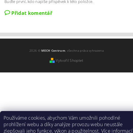
Buďte první, kdo napíše příspěvek k této položce.
Přidat komentář
2026 ©
MECH Centrum
, všechna práva vyhrazena
Vytvořil Shoptet
Používáme cookies, abychom Vám umožnili pohodlné
prohlížení webu a díky analýze provozu webu neustále
zlepšovali jeho funkce, výkon a použitelnost.
Více informací