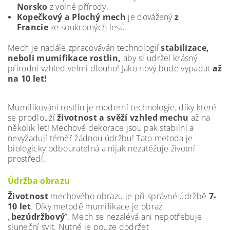
Norsko
z volné přírody.
Kopečkový a Plochý mech
je dovážený
z
Francie
ze soukromých lesů.
Mech je nadále zpracováván technologií
stabilizace,
neboli mumifikace rostlin,
aby si udržel krásný
přírodní vzhled velmi dlouho! Jako nový bude vypadat
až
na 10 let!
Mumifikování rostlin je moderní technologie, díky které
se prodlouží
životnost a svěží vzhled mechu
až na
několik let! Mechové dekorace jsou pak stabilní a
nevyžadují téměř žádnou údržbu! Tato metoda je
biologicky odbouratelná a nijak nezatěžuje životní
prostředí.
Údržba obrazu
Životnost
mechového obrazu je při správné údržbě
7-
10 let
. Díky metodě mumifikace je obraz
,,
bezúdržbový
”. Mech se nezalévá ani nepotřebuje
sluneční svit. Nutné je pouze dodržet