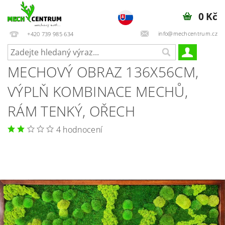
0 Kč
info@mechcentrum.cz
+420 739 985 634
MECHOVÝ OBRAZ 136X56CM,
VÝPLŇ KOMBINACE MECHŮ,
RÁM TENKÝ, OŘECH
4 hodnocení