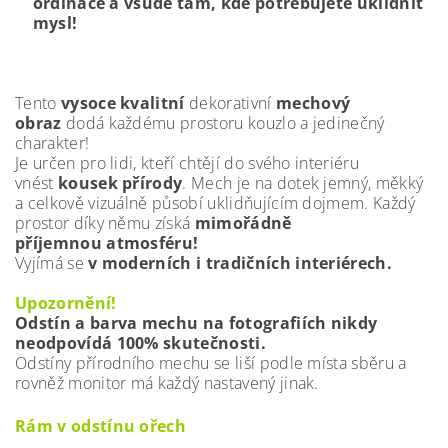
ordinace a všude tam, kde potřebujete uklidnit
mysl!
Tento
vysoce kvalitní
dekorativní
mechový
obraz
dodá každému prostoru kouzlo a jedinečný
charakter!
Je určen pro lidi, kteří chtějí do svého interiéru
vnést
kousek přírody
. Mech je na dotek jemný, měkký
a celkově vizuálně působí uklidňujícím dojmem. Každý
prostor díky němu získá
mimořádně
příjemnou atmosféru!
Vyjímá se
v moderních i tradičních interiérech.
Upozornění!
Odstín a barva mechu na fotografiích nikdy
neodpovídá 100% skutečnosti.
Odstíny přírodního mechu se liší podle místa sběru a
rovněž monitor má každý nastavený jinak.
Rám v odstínu ořech