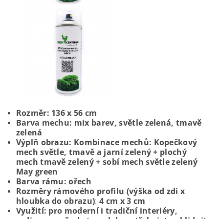
Rozměr:
136 x 56 cm
Barva mechu:
mix barev, světle zelená, tmavě
zelená
Výplň obrazu:
Kombinace mechů: Kopečkový
mech světle, tmavě a jarní zelený + plochý
mech tmavě zelený + sobí mech světle zelený
May green
Barva rámu:
ořech
Rozměry rámového profilu (výška od zdi x
hloubka do obrazu)
:
4 cm x 3 cm
Využití:
pro moderní i tradiční interiéry,