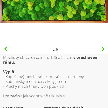
1
z 6
Mechový obraz o rozměru 136 x 56 cm
v ořechovém
rámu.
Výplň
- Kopečkový mech světle, tmavě a jarní zelený
- Sobí finský mech barvy May green
- Plochý mech tmavý tvoří podklad
Lze zavěsit jak vodorovně tak svisle.
Dostupnost
Vyrobíme do 14-ti dnů