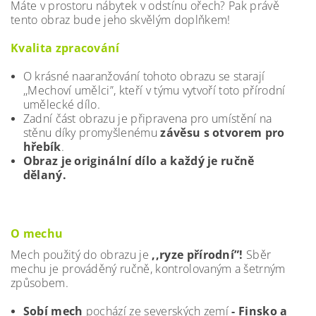
Máte v prostoru nábytek v odstínu ořech? Pak právě
tento obraz bude jeho skvělým doplňkem!
Kvalita zpracování
O krásné naaranžování tohoto obrazu se starají
,,Mechoví umělci”, kteří v týmu vytvoří toto přírodní
umělecké dílo.
Zadní část obrazu je připravena pro umístění na
stěnu díky promyšlenému
závěsu s otvorem pro
hřebík
.
Obraz je originální dílo a každý je ručně
dělaný.
O mechu
Mech použitý do obrazu je
,,ryze přírodní”!
Sběr
mechu je prováděný ručně, kontrolovaným a šetrným
způsobem.
Sobí mech
pochází ze severských zemí
- Finsko a