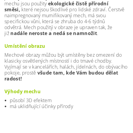
mechu jsou použity
ekologické čistě přírodní
směsi,
které nejsou škodlivé pro lidské zdraví. Čerstvě
naimpregnovaný mumifikovaný mech, má svou
specifickou vůni, která se zhruba do 4-6 týdnů
odvětrá. Mech použitý v obraze je upraven tak, že
již
nadále neroste a nedá se namnožit
.
Umístění obrazu
Mechové obrazy můžou být umístěny bez omezení do
klasicky osvětlených místností i do tmavé chodby.
Vyjímají se v kancelářích, halách, jídelnách, do obývacího
pokoje, prostě
všude tam, kde Vám budou dělat
radost!
Výhody mechu
působí 3D efektem
má uklidňující účinky přírody