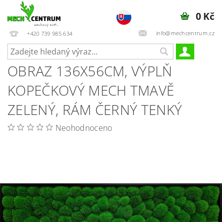
0 Kč
info@mechcentrum.cz
+420 739 985 634
OBRAZ 136X56CM, VÝPLŇ
KOPEČKOVÝ MECH TMAVĚ
ZELENÝ, RÁM ČERNÝ TENKÝ
Neohodnoceno