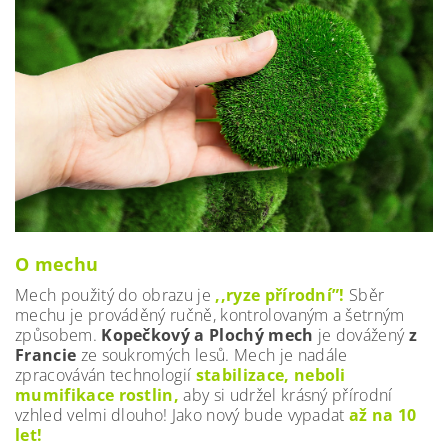
O mechu
Mech použitý do obrazu je
,,ryze přírodní”!
Sběr
mechu je prováděný ručně, kontrolovaným a šetrným
způsobem.
Kopečkový a Plochý mech
je dovážený
z
Francie
ze soukromých lesů.
Mech je nadále
zpracováván technologií
stabilizace, neboli
mumifikace rostlin,
aby si udržel krásný přírodní
vzhled velmi dlouho! Jako nový bude vypadat
až na 10
let!