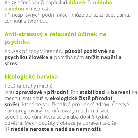
Ke zvlhčení slouží například
difuzér
či
nádoba
s vodou
v místnosti.
Při nesprávných podmínkách může obraz ztrácet barvu,
schnout a tvrdnout.
Anti-stresový a relaxační účinek na
psychiku
Kousek přírody v interiéru
působí pozitivně
na
psychiku člověka a
pomáhá nám
snížit napětí a
stres
.
Ekologické barviva
Použité druhy mechů
jsou
opravdové
a
přírodní
. Pro
stabilizaci
a
barvení
na
mechu jsou použity
ekologické čistě přírodní
směsi,
které nejsou škodlivé pro lidské zdraví.
Čerstvě
naimpregnovaný mumifikovaný mech, má svou
specifickou vůni, která se zhruba do 4-6 týdnů
odvětrá.
Mech použitý v obraze je upraven tak, že
již
nadále neroste a nedá se namnožit
.