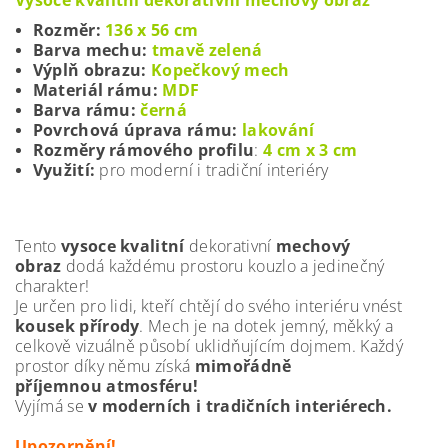
Vysoce kvalitní
dekorativní mechový obraz
Rozměr:
136 x 56 cm
Barva mechu:
tmavě zelená
Výplň obrazu:
Kopečkový mech
Materiál rámu:
MDF
Barva rámu:
černá
Povrchová úprava rámu:
lakování
Rozměry rámového profilu
:
4 cm x 3 cm
Využití:
pro moderní i tradiční interiéry
Tento
vysoce kvalitní
dekorativní
mechový
obraz
dodá každému prostoru kouzlo a jedinečný
charakter!
Je určen pro lidi, kteří chtějí do svého interiéru vnést
kousek přírody
. Mech je na dotek jemný, měkký a
celkově vizuálně působí uklidňujícím dojmem.
Každý
prostor díky němu získá
mimořádně
příjemnou atmosféru!
Vyjímá se
v moderních i tradičních interiérech.
Upozornění!