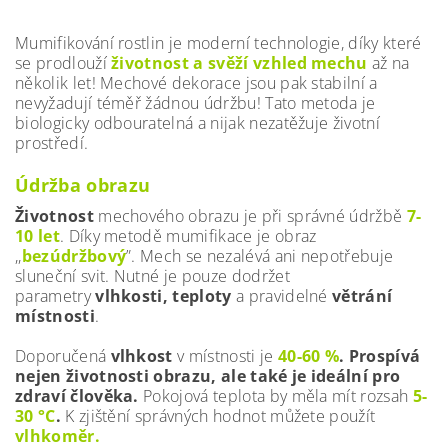
Mumifikování rostlin je moderní technologie, díky které
se prodlouží
životnost a svěží vzhled mechu
až na
několik let!
Mechové dekorace jsou pak stabilní a
nevyžadují téměř žádnou údržbu!
Tato metoda je
biologicky odbouratelná a nijak nezatěžuje životní
prostředí.
Údržba obrazu
Životnost
mechového obrazu je při správné údržbě
7-
10 let
. Díky metodě mumifikace je obraz
,,
bezúdržbový
”. Mech se nezalévá ani nepotřebuje
sluneční svit. Nutné je pouze dodržet
parametry
vlhkosti, teploty
a pravidelné
větrání
místnosti
.
Doporučená
vlhkost
v místnosti je
40-60 %
. Prospívá
nejen životnosti obrazu, ale také je ideální pro
zdraví člověka.
Pokojová teplota by měla mít rozsah
5-
30 °C
.
K zjištění správných hodnot můžete použít
vlhkoměr.