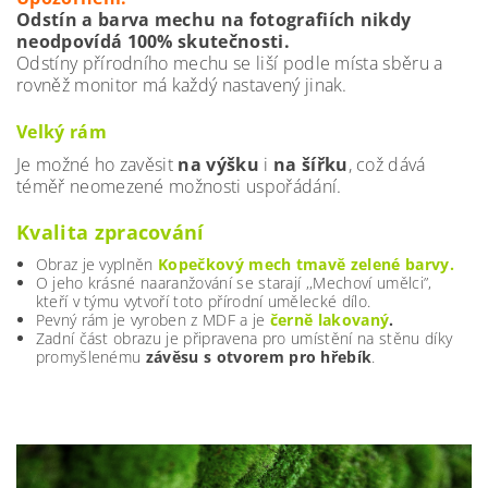
Odstín a barva mechu na fotografiích nikdy
neodpovídá 100% skutečnosti.
Odstíny přírodního mechu se liší podle místa sběru a
rovněž monitor má každý nastavený jinak.
Velký rám
Je možné ho zavěsit
na výšku
i
na šířku
, což dává
téměř neomezené možnosti uspořádání.
Kvalita zpracování
Obraz je vyplněn
Kopečkový mech tmavě zelené barvy.
O jeho krásné naaranžování se starají ,,Mechoví umělci”,
kteří v týmu vytvoří toto přírodní umělecké dílo.
Pevný rám je vyroben z MDF
a je
černě lakovaný
.
Zadní část obrazu je připravena pro umístění na stěnu díky
promyšlenému
závěsu s otvorem pro hřebík
.