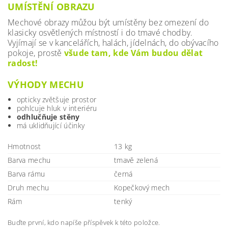
UMÍSTĚNÍ OBRAZU
Mechové obrazy můžou být umístěny bez omezení do
klasicky osvětlených místností i do tmavé chodby.
Vyjímají se v kancelářích, halách, jídelnách, do obývacího
pokoje, prostě
všude tam, kde Vám budou dělat
radost!
VÝHODY MECHU
opticky zvětšuje prostor
pohlcuje hluk v interiéru
odhlučňuje stěny
má uklidňující účinky
Hmotnost
13 kg
Barva mechu
tmavě zelená
Barva rámu
černá
Druh mechu
Kopečkový mech
Rám
tenký
Buďte první, kdo napíše příspěvek k této položce.