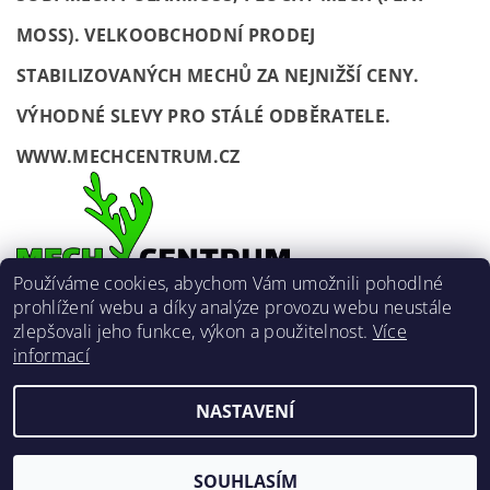
MOSS). VELKOOBCHODNÍ PRODEJ
STABILIZOVANÝCH MECHŮ ZA NEJNIŽŠÍ CENY.
VÝHODNÉ SLEVY PRO STÁLÉ ODBĚRATELE.
WWW.MECHCENTRUM.CZ
Používáme cookies, abychom Vám umožnili pohodlné
prohlížení webu a díky analýze provozu webu neustále
zlepšovali jeho funkce, výkon a použitelnost.
Více
informací
NASTAVENÍ
2026 ©
MECH Centrum
, všechna práva vyhrazena
Vytvořil Shoptet
SOUHLASÍM