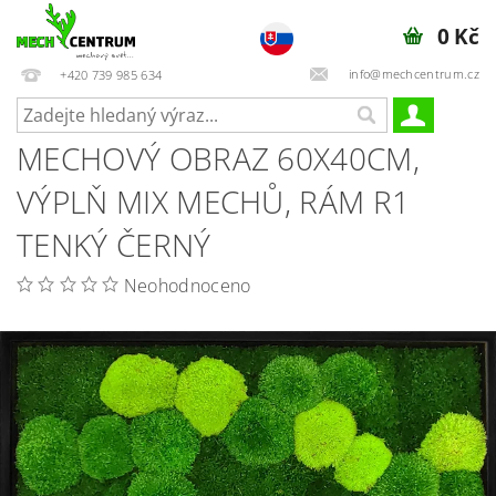
0 Kč
info@mechcentrum.cz
+420 739 985 634
MECHOVÝ OBRAZ 60X40CM,
VÝPLŇ MIX MECHŮ, RÁM R1
TENKÝ ČERNÝ
Neohodnoceno