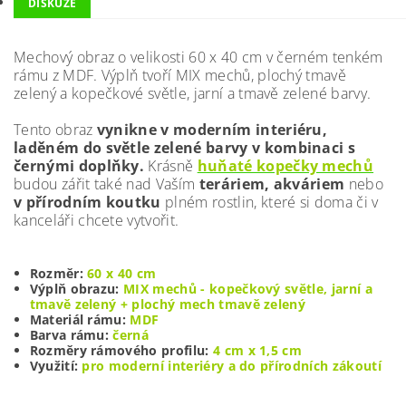
DISKUZE
Mechový obraz o velikosti 60 x 40 cm v černém tenkém
rámu z MDF.
Výplň tvoří MIX mechů,
plochý tmavě
zelený a
kopečkové světle, jarní a tmavě zelené barvy.
Tento obraz
vynikne v moderním interiéru,
laděném do světle zelené barvy v kombinaci s
černými doplňky.
Krásně
huňaté kopečky mechů
budou zářit také nad Vaším
teráriem, akváriem
nebo
v přírodním koutku
plném rostlin, které si doma či v
kanceláři chcete vytvořit.
Rozměr:
60 x 40 cm
Výplň obrazu:
MIX mechů - kopečkový světle, jarní a
tmavě zelený + plochý mech tmavě zelený
Materiál rámu:
MDF
Barva rámu:
černá
Rozměry rámového profilu:
4 cm x 1,5 cm
Využití:
pro moderní interiéry a do přírodních zákoutí