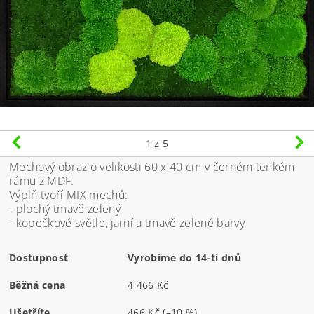
1
z 5
Mechový obraz o velikosti 60 x 40 cm v černém tenkém
rámu z MDF.
Výplň tvoří MIX mechů:
- plochý tmavě zelený
- kopečkové světle, jarní a tmavě zelené barvy
Dostupnost
Vyrobíme do 14-ti dnů
Běžná cena
4 466 Kč
Ušetříte
466 Kč
(–10 %)