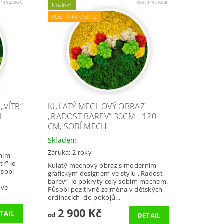
:
1192/B/30
Kód:
1195/B/30
Novinka
POZITIVNÍ OBRAZ
,VÍTR“
KULATÝ MECHOVÝ OBRAZ
CH
,,RADOST BAREV“ 30CM - 120
CM, SOBÍ MECH
Skladem
Záruka: 2 roky
ním
tr” je
Kulatý mechový obraz s moderním
ůsobí
grafickým designem ve stylu ,,Radost
barev“ je pokrytý celý sobím mechem.
 ve
Působí pozitivně zejména v dětských
ordinacích, do pokojů...
2 900 Kč
TAIL
od
DETAIL