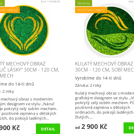
Kód:
1189/B/30
Kód
ka
Novinka
IVNÍ OBRAZ
POZITIVNÍ OBRAZ
TÝ MECHOVÝ OBRAZ
KULATÝ MECHOVÝ OBRAZ ,
UČ LÁSKY“ 30CM - 120 CM,
30CM - 120 CM, SOBÍ ME
 MECH
Vyrobíme do 14-ti dnů
íme do 14-ti dnů
Záruka: 2 roky
: 2 roky
Kulatý mechový obraz s moder
grafickým designem ve stylu ,,Ví
ý mechový obraz s moderním
pokrytý celý sobím mechem. P
kým designem ve stylu ,,Náruč
pozitivně zejména v dětských
 je pokrytý celý sobím mechem.
ordinacích, do pokojů laděných
 pozitivně zejména v dětských
žlutých,...
cích, do pokojů laděných...
2 900 Kč
900 Kč
od
DE
DETAIL