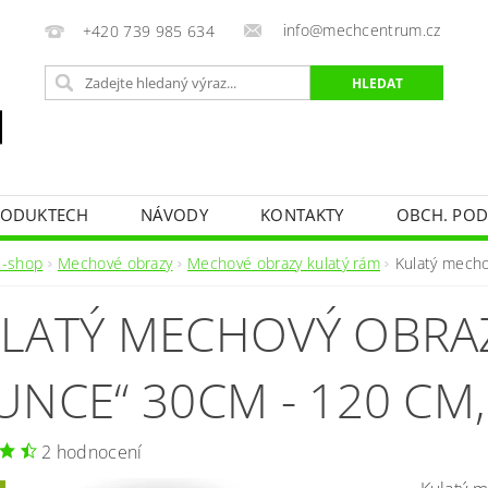
info@mechcentrum.cz
+420 739 985 634
RODUKTECH
NÁVODY
KONTAKTY
OBCH. PO
e-shop
Mechové obrazy
Mechové obrazy kulatý rám
Kulatý mecho
LATÝ MECHOVÝ OBRAZ
UNCE“ 30CM - 120 CM
2 hodnocení