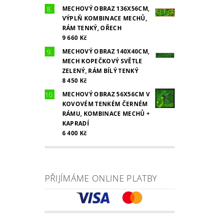
MECHOVÝ OBRAZ 136X56CM,
VÝPLŇ KOMBINACE MECHŮ,
RÁM TENKÝ, OŘECH
9 660 Kč
MECHOVÝ OBRAZ 140X40CM,
MECH KOPEČKOVÝ SVĚTLE
ZELENÝ, RÁM BÍLÝ TENKÝ
8 450 Kč
MECHOVÝ OBRAZ 56X56CM V
KOVOVÉM TENKÉM ČERNÉM
RÁMU, KOMBINACE MECHŮ +
KAPRADÍ
6 400 Kč
PŘIJÍMÁME ONLINE PLATBY