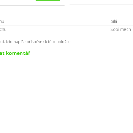
mu
bílá
chu
Sobí mech
ní, kdo napíše příspěvek k této položce.
dat komentář