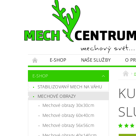
E-SHOP
NAŠE SLUŽBY
O P
E-SHOP
STABILIZOVANÝ MECH NA VÁHU
KU
MECHOVÉ OBRAZY
Mechové obrazy 30x30cm
SL
Mechové obrazy 60x40cm
Mechové obrazy 56x56cm
Mechové obrazy 40x140cm