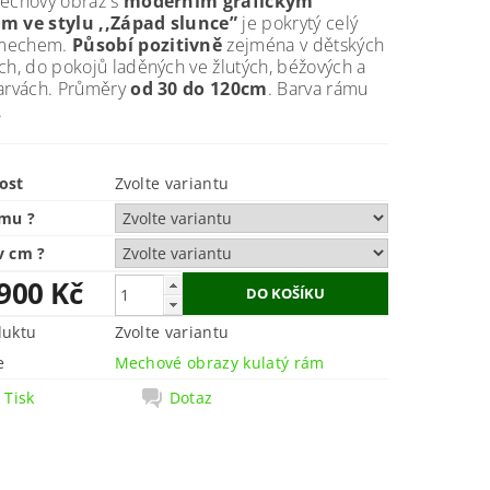
mechový obraz s
moderním grafickým
m ve stylu ,,Západ slunce”
je pokrytý celý
echem.
Působí pozitivně
zejména v dětských
ch, do pokojů laděných ve žlutých, béžových a
barvách. Průměry
od 30 do 120cm
. Barva rámu
.
ost
Zvolte variantu
ámu
?
v cm
?
 900 Kč
duktu
Zvolte variantu
e
Mechové obrazy kulatý rám
Tisk
Dotaz