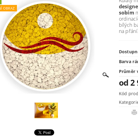
Kulatý 
designe
NÍ OBRAZ
sobím
m
ordinací
bílých 
na přání
Dostupn
Barva r
Průměr 
od 2
Kód pro
Kategori