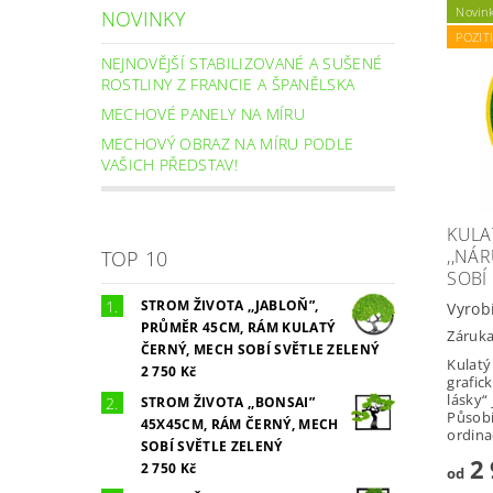
Novin
NOVINKY
POZIT
NEJNOVĚJŠÍ STABILIZOVANÉ A SUŠENÉ
ROSTLINY Z FRANCIE A ŠPANĚLSKA
MECHOVÉ PANELY NA MÍRU
MECHOVÝ OBRAZ NA MÍRU PODLE
VAŠICH PŘEDSTAV!
KULA
,,NÁR
TOP 10
SOBÍ
STROM ŽIVOTA ,,JABLOŇ”,
Vyrob
PRŮMĚR 45CM, RÁM KULATÝ
Záruka
ČERNÝ, MECH SOBÍ SVĚTLE ZELENÝ
Kulat
2 750 Kč
grafic
lásky“
STROM ŽIVOTA ,,BONSAI”
Působí
45X45CM, RÁM ČERNÝ, MECH
ordina
SOBÍ SVĚTLE ZELENÝ
2 
2 750 Kč
od