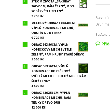
STROM ŽIVOTA ,,SAKURA”
36X45CM, RÁM ČERNÝ, MECH
SOBÍ SVĚTLE ZELENÝ
2 750 Kč
Barva rá
MECHOVÝ OBRAZ 140X40CM,
Druh me
VÝPLŇ KOMBINACE MECHŮ,
ODSTÍN DUB TENKÝ
Buďte prv
9 720 Kč
Při
OBRAZ 56X56CM, VÝPLŇ
KOPEČKOVÝ MECH SVĚTLE
ZELENÝ, RÁM HRUBÝ STARÉ DŘEVO
5 500 Kč
OBRAZ 56X56CM, VÝPLŇ
KOMBINACE KOPEČKOVÝ
SVĚTLÝ MECH + PLOCHÝ MECH, RÁM
ŠEDÝ TENKÝ
4 800 Kč
OBRAZ 136X56CM, VÝPLŇ
KOMBINACE MECHŮ, RÁM
TENKÝ DŘEVO DUB
12 000 Kč