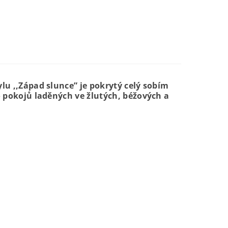
u ,,Západ slunce” je pokrytý celý sobím
 pokojů laděných ve žlutých, béžových a