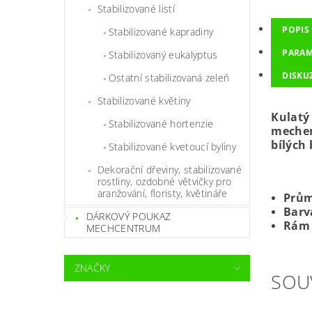
Stabilizované listí
POPIS
Stabilizované kapradiny
PARAM
Stabilizovaný eukalyptus
DISKU
Ostatní stabilizovaná zeleň
Stabilizované květiny
Kulatý
Stabilizované hortenzie
mechem
bílých
Stabilizované kvetoucí byliny
Dekorační dřeviny, stabilizované
rostliny, ozdobné větvičky pro
aranžování, floristy, květináře
Prům
Barv
DÁRKOVÝ POUKAZ
Rám 
MECHCENTRUM
ZNAČKY
SOU